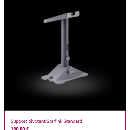
Support pivotant Starlink Standard
190,00
€