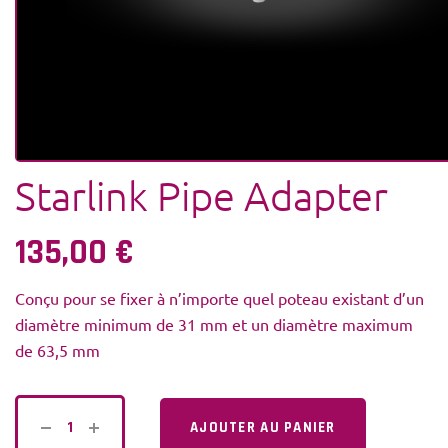
Starlink Pipe Adapter
135,00
€
Conçu pour se fixer à n’importe quel poteau existant d’un
diamètre minimum de 31 mm et un diamètre maximum
de 63,5 mm
AJOUTER AU PANIER