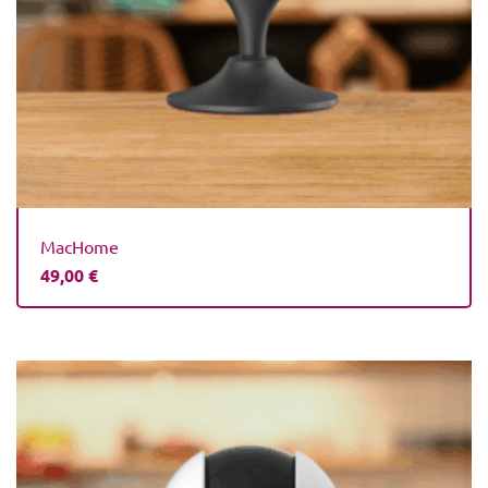
MacHome
49,00
€