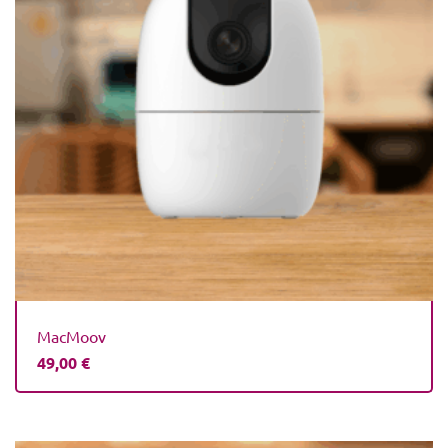
MacMoov
49,00
€