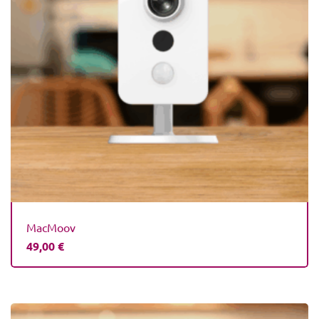
MacMoov
49,00
€