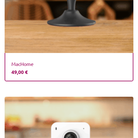
MacHome
49,00
€